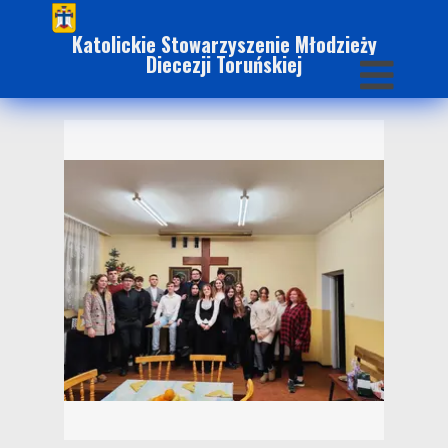
Katolickie Stowarzyszenie Młodzieży
Diecezji Toruńskiej