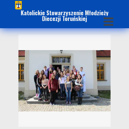
Katolickie Stowarzyszenie Młodzieży
Diecezji Toruńskiej