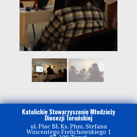
Katolickie Stowarzyszenie Młodzieży
Diecezji Toruńskiej
ul. Plac Bł. Ks. Phm. Stefana
Wincentego Frelichowskiego 1