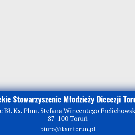
ckie Stowarzyszenie Młodzieży Diecezji Tor
ac Bł. Ks. Phm. Stefana Wincentego Frelichows
87-100 Toruń
biuro@ksmtorun.pl