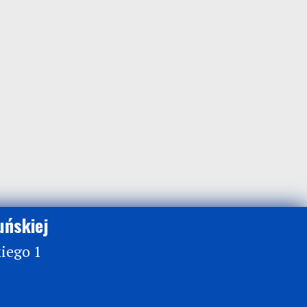
uńskiej
kiego 1