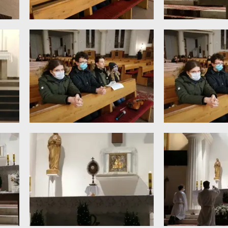
Statut
2019
Ochrona małoletnich
2018