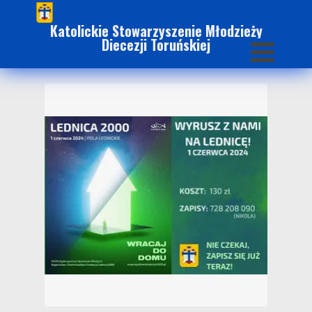
Katolickie Stowarzyszenie Młodzieży
Diecezji Toruńskiej