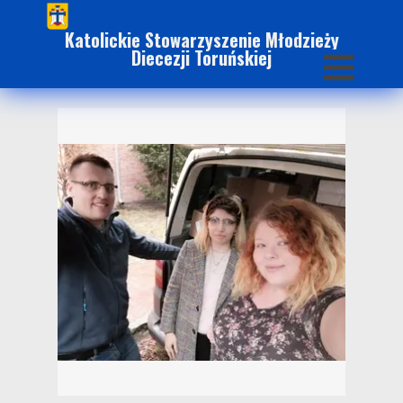
Katolickie Stowarzyszenie Młodzieży
Diecezji Toruńskiej