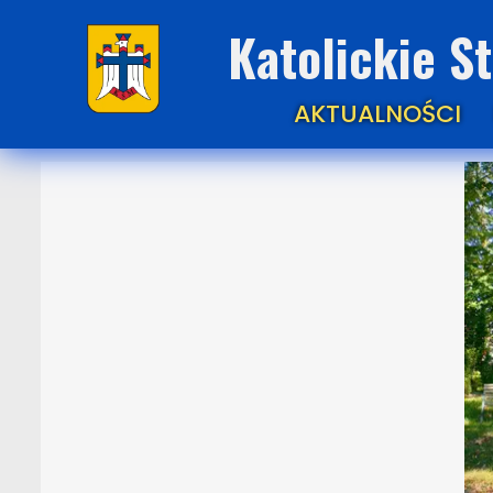
Katolickie S
AKTUALNOŚCI