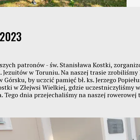
Statut
2019
Ochrona małoletnich
2018
 2023
 naszych patronów - św. Stanisława Kostki, zorg
 Jezuitów w Toruniu. Na naszej trasie zrobiliśmy 
 Górsku, by uczcić pamięć bł. ks. Jerzego Popiełu
ostki w Złejwsi Wielkiej, gdzie uczestniczyliśmy 
. Tego dnia przejechaliśmy na naszej rowerowej