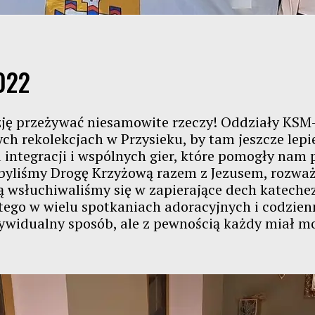
Statut
2019
Ochrona małoletnich
2018
022
ę przeżywać niesamowite rzeczy! Oddziały KSM-ó
h rekolekcjach w Przysieku, by tam jeszcze lepi
integracji i wspólnych gier, które pomogły nam p
yliśmy Drogę Krzyżową razem z Jezusem, rozważa
ą wsłuchiwaliśmy się w zapierające dech kateche
ego w wielu spotkaniach adoracyjnych i codzien
ndywidualny sposób, ale z pewnością każdy miał m