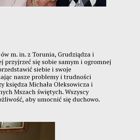
w m. in. z Torunia, Grudziądza i
ej przyjrzeć się sobie samym i ogromnej
rzedstawić siebie i swoje
jąc nasze problemy i trudności
zy księdza Michała Oleksowicza i
nych Mszach świętych. Wszyscy
ożliwość, aby umocnić się duchowo.