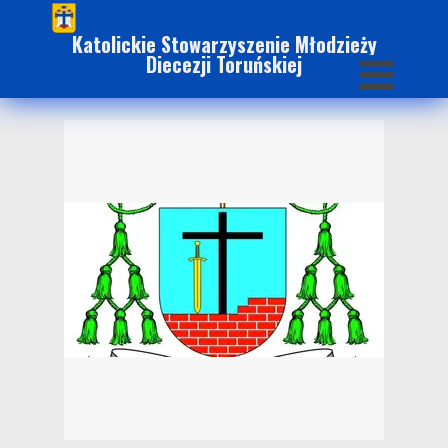
Katolickie Stowarzyszenie Młodzieży
Diecezji Toruńskiej