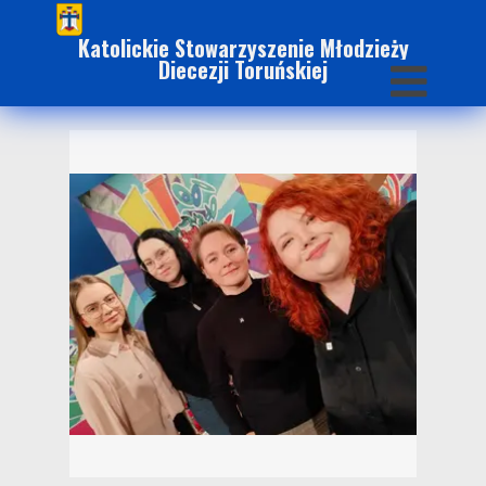
Katolickie Stowarzyszenie Młodzieży
Diecezji Toruńskiej