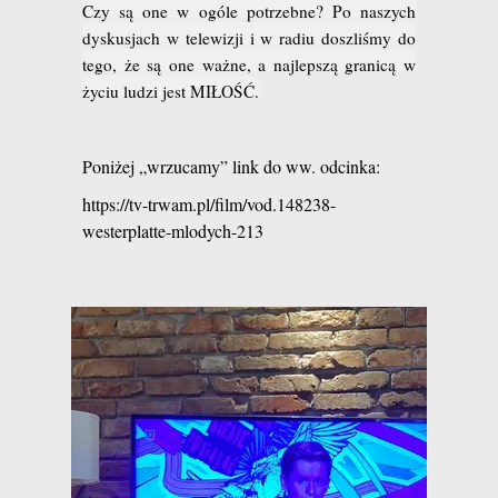
Czy s
ą
one w ogóle potrzebne? Po naszych
dyskusjach w telewizji i w radiu doszli
ś
my do
tego,
ż
e s
ą
one wa
ż
ne, a najlepsz
ą
granic
ą
w
ż
yciu ludzi jest MI
Ł
OŚĆ.
Poniżej „wrzucamy” link do ww. odcinka:
https://tv-trwam.pl/film/vod.148238-
westerplatte-mlodych-213