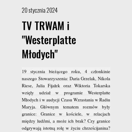
20 stycznia 2024
TV TRWAM i
"Westerplatte
Młodych"
19 stycznia bieżącego roku, 4 cz
ł
onkinie
naszego Stowarzyszenia: Daria Grzelak, Nikola
Riese, Julia Fija
ł
ek oraz Wiktoria Tokarska
wzi
ęł
y udzia
ł
w programie Westerplatte
M
ł
odych i w audycji Czasu Wzrastania w Radiu
Maryja. G
ł
ównym tematem rozmów by
ł
y
granice: Granice w ko
ś
ciele, w relacjach
mi
ę
dzy lud
ź
mi, a mo
ż
e ich brak? Czy granice
odgrywaj
ą
istotn
ą
rol
ę
w
ż
yciu chrze
ś
cijanina?