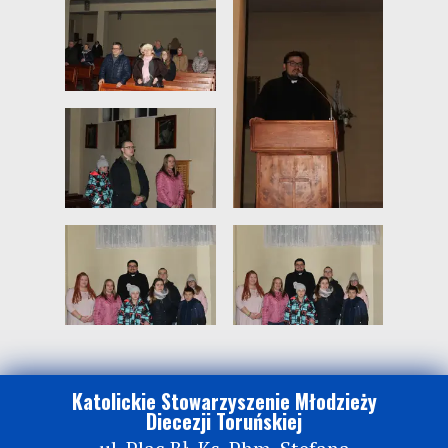
Katolickie Stowarzyszenie Młodzieży
Diecezji Toruńskiej