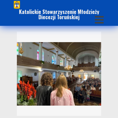
Katolickie Stowarzyszenie Młodzieży
Diecezji Toruńskiej